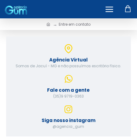
Entre em contato
Entre em contato
Agência Virtual
Somos de Jacuí - MG e não possuímos escritório físico.
Fale com a gente
(35)9 9719-0363
Siga nosso instagram
@agencia_gum